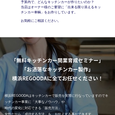
予算内で、どんなキッチンカーが作りたいのか？
当店はオーナー様のご要望に「出来る限り添えるキッ
チンカー車輌」をお作りしています。
お気軽にご相談ください。
「無料キッチンカー開業育成セミナー」
「お洒落なキッチンカー製作」
横浜REGOODAに全てお任せください！
横浜REGOODAはキッチンカーで販売を実際に行なっていますのでキ
ッチンカー事業に「大事なノウハウ」や
時代の変化に対応できる「販売方法」
女性だから「成功する方法」を、お伝えする事ができます。