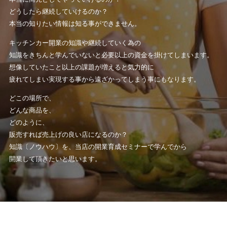
どうしたら継続していけるのか？
本当の知りたい情報は知る事ができません。
キッチンカー開業の知識や継続していく為の
知識をきちんと学んでいないと必要以上の資金を掛けてしまいます。
想像していたこと以上の課題が増えると気力的に
疲れてしまい実現する事から遠ざかってしまう事にもなります。
どこの場所で、
どんな商品を、
どのように、
販売すれば売上げの良い店になるのか？
知識〔ノウハウ〕を、当店の開業育成セミナーで学んでから
開業して頂きたいと思います。